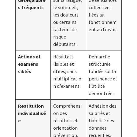
déséquilibre
sur la fatigue,
de tendances
s fréquents
le sommeil,
collectives
les douleurs
liées au
ou certains
fonctionnem
facteurs de
ent au travail.
risque
débutants.
Actions et
Résultats
Démarche
examens
lisibles et
structurée
ciblés
utiles, sans
fondée sur la
multiplicatio
pertinence et
n d’examens.
l’utilité
démontrée.
Restitution
Compréhensi
Adhésion des
individualisé
on des
salariés et
e
résultats et
fiabilité des
orientation
données
prévention,
recueillies.