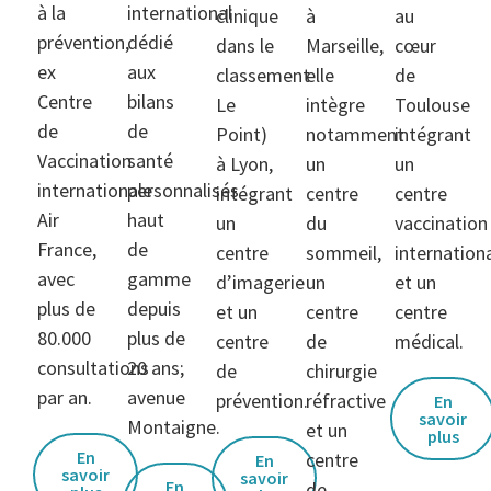
à la
international
clinique
à
au
prévention,
dédié
dans le
Marseille,
cœur
ex
aux
classement
elle
de
Centre
bilans
Le
intègre
Toulouse
de
de
Point)
notamment
intégrant
Vaccination
santé
à Lyon,
un
un
internationale
personnalisés
intégrant
centre
centre
Air
haut
un
du
vaccination
France,
de
centre
sommeil,
internation
avec
gamme
d’imagerie
un
et un
plus de
depuis
et un
centre
centre
80.000
plus de
centre
de
médical.
consultations
20 ans;
de
chirurgie
par an.
avenue
prévention.
réfractive
En
savoir
Montaigne.
et un
plus
En
centre
En
savoir
savoir
En
de