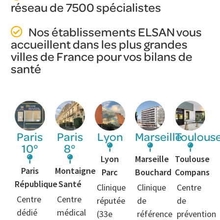
réseau de 7500 spécialistes
Nos établissements ELSAN vous
accueillent dans les plus grandes
villes de France pour vos bilans de
santé
Paris
Paris
Lyon
Marseille
Toulous
10°
8°
Lyon
Marseille
Toulouse
Paris
Montaigne
Parc
Bouchard
Compans
République
Santé
Clinique
Clinique
Centre
Centre
Centre
réputée
de
de
dédié
médical
(33e
référence
prévention