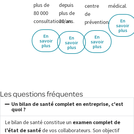
plus de
depuis
centre
médical.
80 000
plus de
de
consultations/an.
20 ans.
En
prévention.
savoir
plus
En
En
En
savoir
savoir
savoir
plus
plus
plus
Les questions fréquentes
Un bilan de santé complet en entreprise, c'est
quoi ?
Le bilan de santé constitue un
examen complet de
l’état de santé
de vos collaborateurs. Son objectif