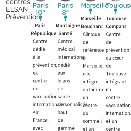
centres
Paris
Paris
Marseille
Toulous
ELSAN
10°
8°
Prévention
Marseille
Toulouse
Paris
Montaigne
Bouchard
Compans
République
Santé
Clinique
Centre
Centre
Centre
de
de
dédié
médical
référence
prévention
à la
international
à
au cœur
prévention,
dédié
Marseille,
de
ex
aux
elle
Toulouse
centre
bilans
intègre
intégrant
de
de
notamment
un
vaccination
santé
un
centre
internationale
personnalisés
centre
vaccination
Air
haut
du
internation
France,
de
sommeil
et un
avec
gamme
et un
centre