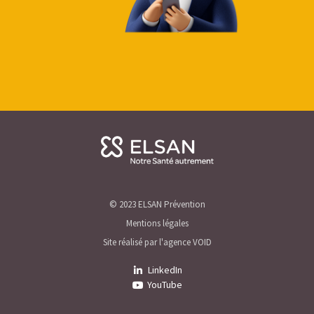
© 2023 ELSAN Prévention
Mentions légales
Site réalisé par l'agence VOID
LinkedIn
YouTube