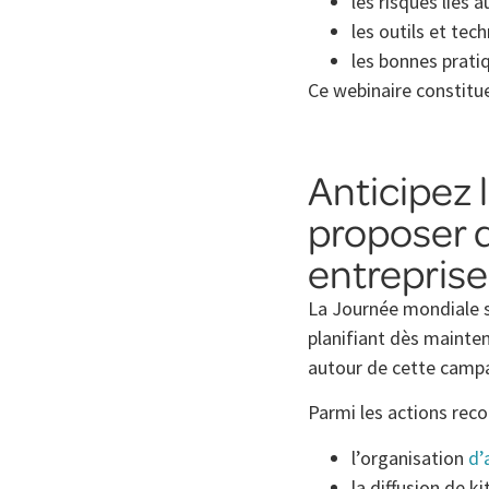
les risques liés a
les outils et tec
les bonnes pratiq
Ce webinaire constitue
Anticipez 
proposer d
entrepris
La Journée mondiale s
planifiant dès mainte
autour de cette camp
Parmi les actions re
l’organisation
d’
la diffusion de k