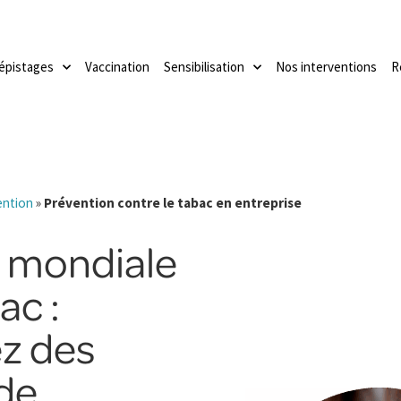
épistages
Vaccination
Sensibilisation
Nos interventions
R
ention
»
Prévention contre le tabac en entreprise
 mondiale
ac :
z des
 de