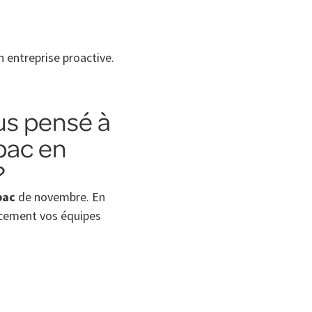
n entreprise proactive.
us pensé à
bac en
?
bac
de novembre. En
cacement vos équipes