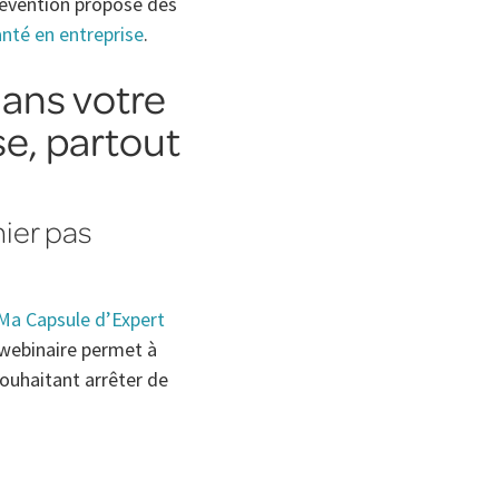
évention propose des
anté en entreprise
.
ans votre
se, partout
ier pas
Ma Capsule d’Expert
 webinaire permet à
souhaitant arrêter de