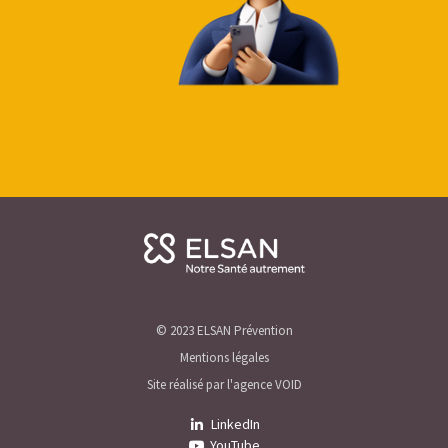
© 2023 ELSAN Prévention
Mentions légales
Site réalisé par l'agence VOID
LinkedIn
YouTube